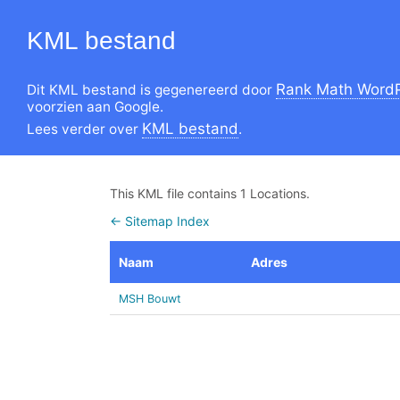
KML bestand
Rank Math WordP
Dit KML bestand is gegenereerd door
voorzien aan Google.
KML bestand
Lees verder over
.
This KML file contains 1 Locations.
← Sitemap Index
Naam
Adres
MSH Bouwt