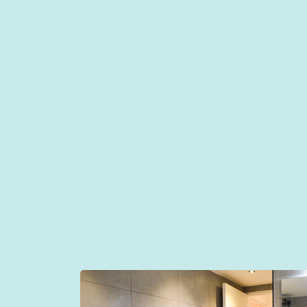
Bij ons bouwbedrijf Beverwijk staat een g
terecht bij Viresh of Mahmut. Zij onder
uw budget en voorkeuren. We werken uitsl
komt te staan. Bij de oplevering lopen we
écht afgerond als u volledig tevreden bent
Beverwijk.