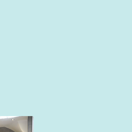
oede voorbereiding centraal. Tijdens de verbouwing of ren
houden regelmatig contact met u om te garanderen dat d
uitend met transparante planningen en duidelijke afspra
 het project gezamenlijk nauwkeurig na. Uw tevredenheid 
 met de geleverde kwaliteit. Vraag direct een vrijblijvend