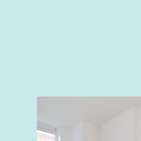
Doordat wij zowel vloeren als vloerverwar
installeren van de vloerverwarming en het
gebruik nemen. Doordat wij alles weten 
namelijk beter samen met vloerverwarmi
u hier graag meer over.