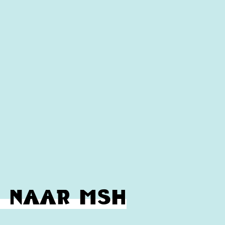
n. Wel zo makkelijk! Wij zorgen dat het
de betreffende ruimte snel weer in
k goed adviseren. Sommige vloeren gaan
nsen door te spreken, dan vertellen we
 naar MSH