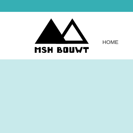
HOME
Vloeren en
vloerverwarm
MSH Bouwt
Wilt u mooie vloeren laten leggen of vloe