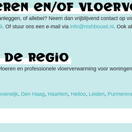
eren en/of vloer
anleggen, of allebei? Neem dan vrijblijvend contact op v
9
. Of stuur ons een e-mail via
info@mshbouwt.nl
. Ook a
 de regio
oeren en professionele vloerverwarming voor woningen 
everwijk
,
Den Haag
,
Haarlem
,
Heiloo
,
Leiden
,
Purmeren