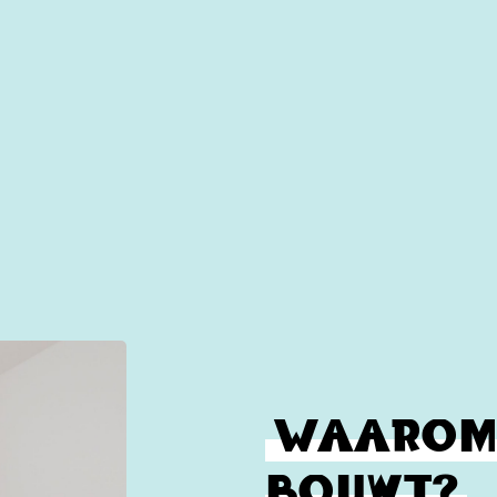
ming installeren, hoeft u maar één bedrijf in te schakele
 leggen van de vloer goed op elkaar aansluit. Zo kunt u 
over zowel vloeren als vloerverwarming kunnen wij u oo
ng dan andere. Neem daarom gerust contact op om uw we
Waarom
Bouwt?